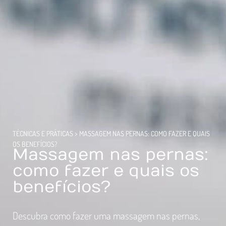
TÉCNICAS E PRÁTICAS
>
MASSAGEM NAS PERNAS: COMO FAZER E QUAIS
OS BENEFÍCIOS?
Massagem nas pernas:
como fazer e quais os
benefícios?
Descubra como fazer uma massagem nas pernas,