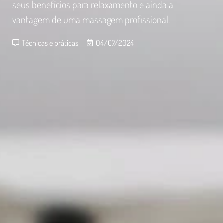
seus benefícios para relaxamento e ainda a
vantagem de uma massagem profissional.
Técnicas e práticas
04/07/2024