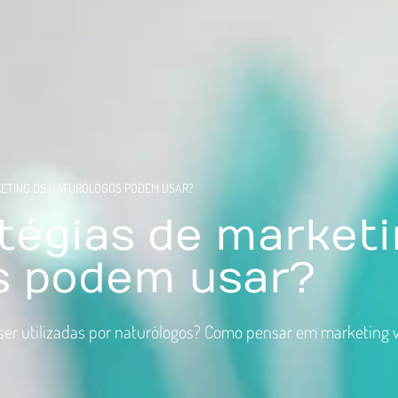
KETING OS NATURÓLOGOS PODEM USAR?
tégias de marketi
s podem usar?
ser utilizadas por naturólogos? Como pensar em marketing v