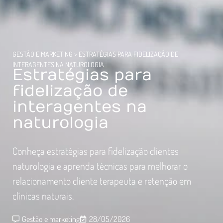
GESTÃO E MARKETING
>
ESTRATÉGIAS PARA FIDELIZAÇÃO DE
INTERAGENTES NA NATUROLOGIA
Estratégias para
fidelização de
interagentes na
naturologia
Conheça estratégias para fidelização clientes
naturologia e aprenda técnicas para melhorar o
relacionamento cliente terapeuta e retenção em
clínicas naturais.
Gestão e marketing
28/05/2026