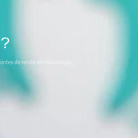
o?
fontes de renda em naturologia.