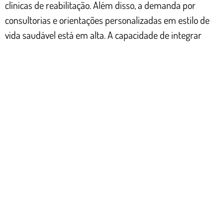
clínicas de reabilitação. Além disso, a demanda por
consultorias e orientações personalizadas em estilo de
vida saudável está em alta. A capacidade de integrar
diferentes práticas e abordagens é uma habilidade
valiosa no mercado atual.
O empreendedorismo também é uma rota comum, com
muitos naturólogos criando seus próprios negócios,
desde consultórios particulares até desenvolvimento de
produtos naturais.
Em resumo, as oportunidades no mercado de trabalho
para naturólogos são diversas e promissoras, refletindo
a crescente valorização de abordagens
multidimensionais de cuidado com a saúde e o bem-
estar.