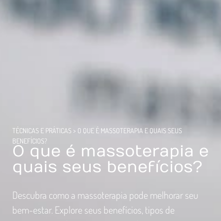
TÉCNICAS E PRÁTICAS
>
O QUE É MASSOTERAPIA E QUAIS SEUS
BENEFÍCIOS?
O que é massoterapia e
quais seus benefícios?
Descubra como a massoterapia pode melhorar seu
bem-estar. Explore seus benefícios, tipos de