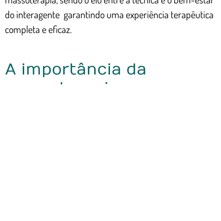
do interagente garantindo uma experiência terapêutica
completa e eficaz.
A importância da
massoterapia na
naturologia
A massoterapia, com suas diversas técnicas e
abordagens, é uma prática poderosa na promoção da
saúde física, mental e emocional. Seja para relaxamento,
alívio de dores ou como parte de um tratamento
terapêutico, ela se adapta às necessidades individuais,
oferecendo benefícios personalizados.Compreender a
massoterapia em sua totalidade revela seu potencial