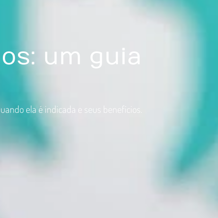
os: um guia
uando ela é indicada e seus benefícios.