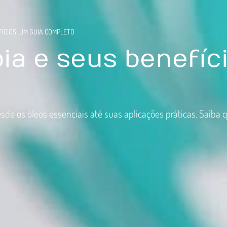
ÍCIOS: UM GUIA COMPLETO
a e seus benefíci
de os óleos essenciais até suas aplicações práticas. Saiba q