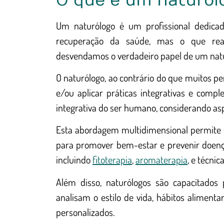
O que é um naturól
Um naturólogo é um profissional dedica
recuperação da saúde, mas o que rea
desvendamos o verdadeiro papel de um natu
O naturólogo, ao contrário do que muitos p
e/ou aplicar práticas integrativas e co
integrativa do ser humano, considerando asp
Esta abordagem multidimensional permite q
para promover bem-estar e prevenir doen
incluindo
fitoterapia
,
aromaterapia
, e técni
Além disso, naturólogos são capacitados 
analisam o estilo de vida, hábitos alimenta
personalizados.