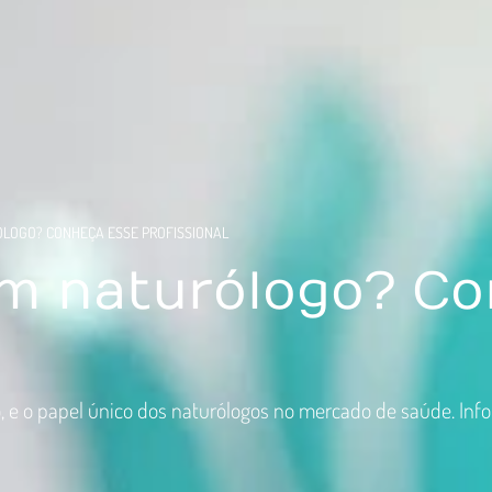
ÓLOGO? CONHEÇA ESSE PROFISSIONAL
um naturólogo? C
l
, e o papel único dos naturólogos no mercado de saúde. Inf