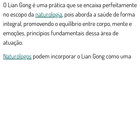
O Lian Gong é uma prática que se encaixa perfeitamente
no escopo da
naturologia
, pois aborda a saúde de forma
integral, promovendo o equilíbrio entre corpo, mente e
emoções, princípios fundamentais dessa área de
atuação.
Naturólogos
podem incorporar o Lian Gong como uma
ferramenta complementar em seus atendimentos,
ajudando os interagentes a lidar com dores crônicas,
reduzir o estresse e adotar hábitos de vida mais
saudáveis. A prática estimula o autocuidado, essencial
na naturologia.
A simplicidade e a eficácia do Lian Gong tornam-no uma
opção acessível para diferentes perfis de interagentes.
Sua adaptação a diversas faixas etárias e condições