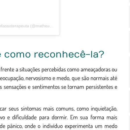
A post shared by Matheus Coelho – Naturólogo e Massoterapeuta (@matheuscoelhonaturologia)
e como reconhecê-la?
 frente a situações percebidas como ameaçadoras ou
preocupação, nervosismo e medo, que são normais até
sas sensações e sentimentos se tornam persistentes e
icar seus sintomas mais comuns, como inquietação,
sivo e dificuldade para dormir. Em sua forma mais
s de pânico, onde o indivíduo experimenta um medo