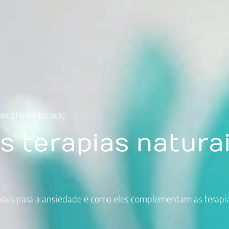
TURAIS PARA ANSIEDADE
is terapias natura
urais para a ansiedade e como eles complementam as terapia