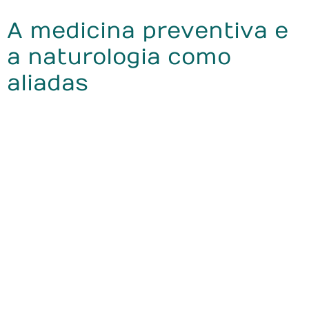
A medicina preventiva e
a naturologia como
aliadas
A medicina preventiva e a naturologia atuam como
aliadas ao compartilhar o objetivo de prevenir doenças e
promover o bem-estar integral. Juntas, elas oferecem
abordagens complementares que ampliam a eficácia do
cuidado à saúde.
Enquanto a medicina preventiva utiliza ferramentas
como vacinação e check-ups regulares para antecipar
problemas, a naturologia foca no equilíbrio do corpo e
mente. Essa união potencializa os resultados,