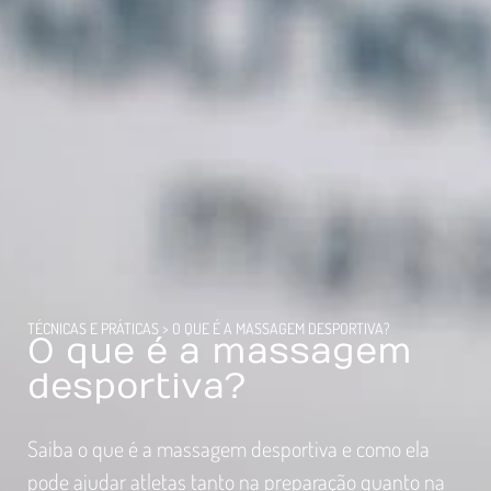
TÉCNICAS E PRÁTICAS
>
O QUE É A MASSAGEM DESPORTIVA?
O que é a massagem
desportiva?
Saiba o que é a massagem desportiva e como ela
pode ajudar atletas tanto na preparação quanto na