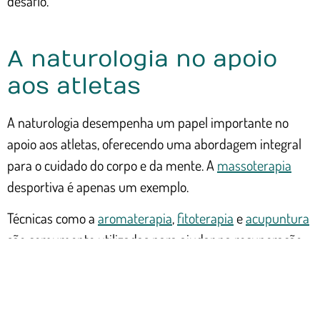
desafio.
A naturologia no apoio
aos atletas
A naturologia desempenha um papel importante no
apoio aos atletas, oferecendo uma abordagem integral
para o cuidado do corpo e da mente. A
massoterapia
desportiva é apenas um exemplo.
Técnicas como a
aromaterapia
,
fitoterapia
e
acupuntura
são comumente utilizadas para ajudar na recuperação
física e emocional dos atletas. Essas práticas auxiliam no
alívio de dores, na redução do estresse e na melhora do
sono, fatores essenciais para a performance.