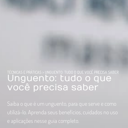
TÉCNICAS E PRÁTICAS
>
UNGUENTO: TUDO O QUE VOCÊ PRECISA SABER
Unguento: tudo o que
você precisa saber
Saiba o que é um unguento, para que serve e como
utilizá-lo. Aprenda seus benefícios, cuidados no uso
e aplicações nesse guia completo.