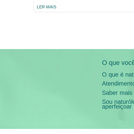
LER MAIS
O que você
O que é nat
Atendimento
Saber mais 
Sou naturól
aperfeiçoar