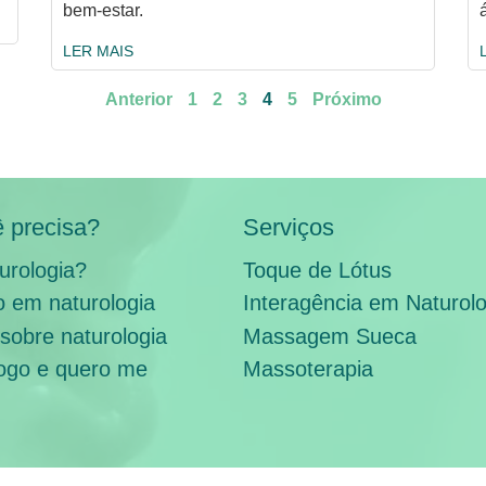
bem-estar.
LER MAIS
Anterior
1
2
3
4
5
Próximo
 precisa?
Serviços
urologia?
Toque de Lótus
 em naturologia
Interagência em Naturolo
sobre naturologia
Massagem Sueca
ogo e quero me
Massoterapia