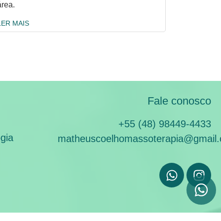
área.
LER MAIS
Fale conosco
+55 (48) 98449-4433
gia
matheuscoelhomassoterapia@gmail