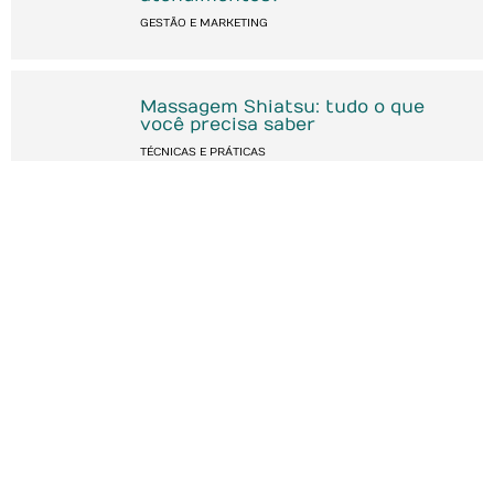
GESTÃO E MARKETING
Massagem Shiatsu: tudo o que
você precisa saber
TÉCNICAS E PRÁTICAS
O que é um terapeuta natural e
quais as principais terapias?
CONCEITOS DE NATUROLOGIA
Como montar uma rotina
financeira eficaz para o
consultório de naturologia
GESTÃO E MARKETING