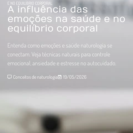
E NO EQUILÍBRIO CORPORAL
A influência das
emoções na saúde e no
equilíbrio corporal
Entenda como emoções e saúde naturologia se
conectam. Veja técnicas naturais para controle
emocional, ansiedade e estresse no autocuidado.
Conceitos de naturologia
19/05/2026