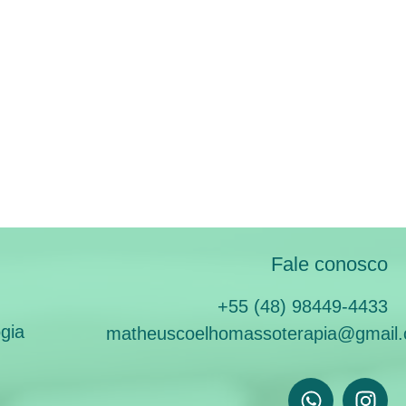
Fale conosco
+55 (48) 98449-4433
gia
matheuscoelhomassoterapia@gmail