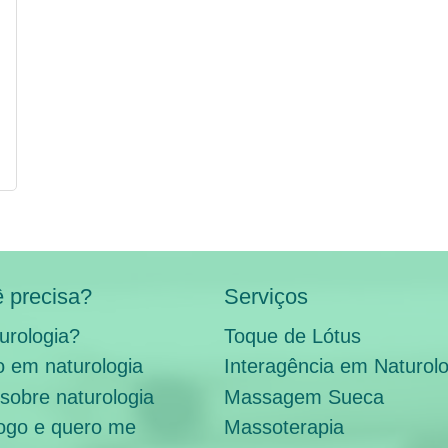
 precisa?
Serviços
urologia?
Toque de Lótus
 em naturologia
Interagência em Naturolo
sobre naturologia
Massagem Sueca
ogo e quero me
Massoterapia